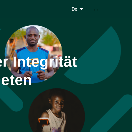
...
De
r Integrität
neten