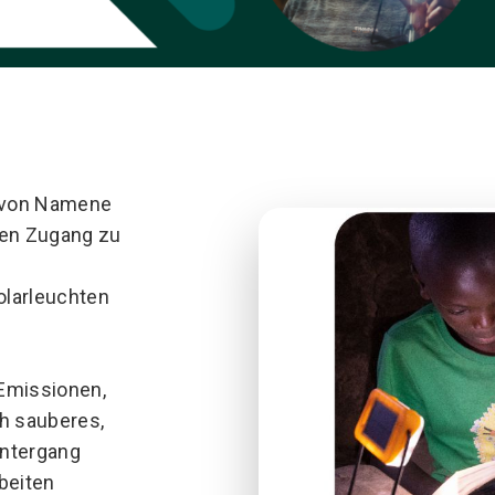
e von Namene
inen Zugang zu
olarleuchten
-Emissionen,
ch sauberes,
untergang
beiten